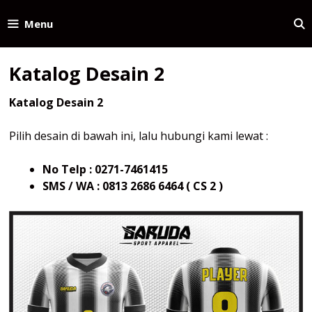
Skip
to
Menu
content
Katalog Desain 2
Katalog Desain 2
Pilih desain di bawah ini, lalu hubungi kami lewat :
No Telp : 0271-7461415
SMS / WA : 0813 2686 6464 ( CS 2 )