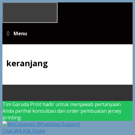
Skip
to
content
Menu
keranjang
Baju Futsal Printing
Tim Garuda Print hadir untuk menjawab pertanyaan
Anda perihal konsultasi dan order pembuatan jersey
printing.
Chat WA Klik Disini