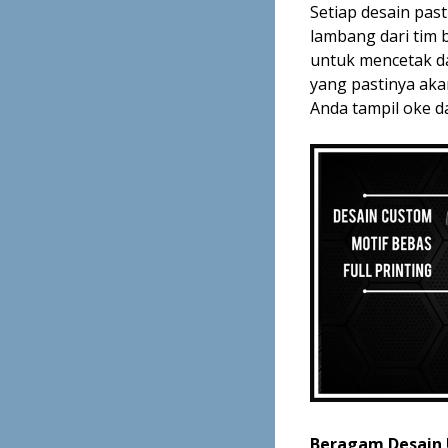
Setiap desain pas
lambang dari tim b
untuk mencetak 
yang pastinya aka
Anda tampil oke d
Beragam Desain U