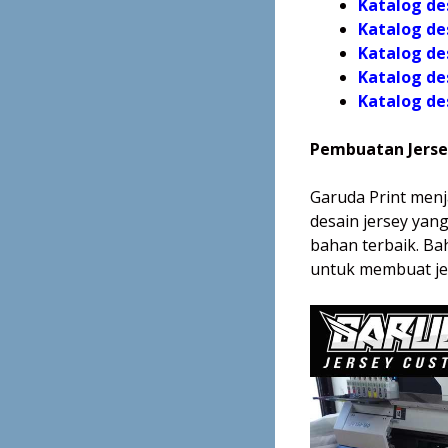
Katalog de
Katalog
des
Katalog
des
Katalog
des
Katalog
des
Pembuatan Jersey
Garuda Print menj
desain jersey ya
bahan terbaik. Ba
untuk membuat jer