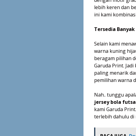
lebih keren dan be
ini kami kombinas
Tersedia Banyak 
Selain kami menawa
warna kuning hija
beragam pilihan d
Garuda Print. Jad
paling menarik da
pemilihan warna d
Nah.. tunggu apa
jersey bola futsa
kami Garuda Print
terlebih dahulu di
BACA JUGA
De