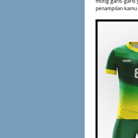
motig garis-garis
penampilan kamu j