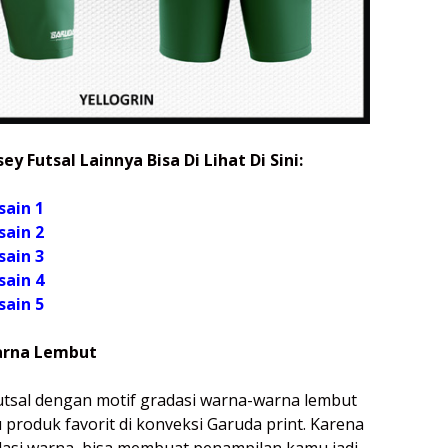
ey Futsal Lainnya Bisa Di Lihat Di Sini:
sain 1
sain 2
sain 3
sain 4
sain 5
arna Lembut
 futsal dengan motif gradasi warna-warna lembut
 produk favorit di konveksi Garuda print. Karena
asi warna, bisa membuat penampilan kamu jadi