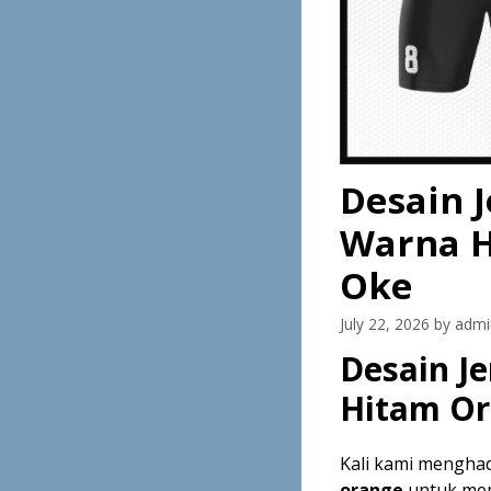
Desain J
Warna H
Oke
July 22, 2026
by
admi
Desain Je
Hitam Or
Kali kami mengha
orange
untuk mem