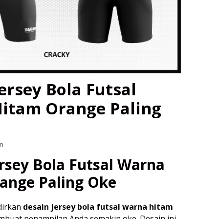
ersey Bola Futsal
itam Orange Paling
n
rsey Bola Futsal Warna
ange Paling Oke
dirkan
desain jersey bola futsal warna hitam
buat penampilan Anda semakin oke. Desain ini