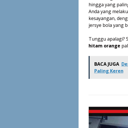
hingga yang paling
Anda yang melaku
kesayangan, deng
jersye bola yang 
Tunggu apalagi? S
hitam orange
pal
BACA JUGA
De
Paling Keren