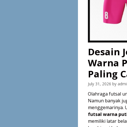
Desain J
Warna P
Paling C
July 31, 2026
by
admi
Olahraga futsal un
Namun banyak jug
menggemarinya. U
futsal warna put
memiliki latar be