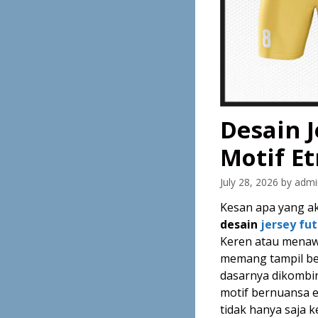
Desain J
Motif Et
July 28, 2026
by
admi
Kesan apa yang ak
desain
jersey fut
Keren atau menawa
memang tampil bed
dasarnya dikombi
motif bernuansa et
tidak hanya saja 