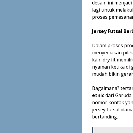
desain ini menjad
lagi untuk melaku
proses pemesanan
Jersey Futsal Ber
Dalam proses prod
menyediakan pilihan
kain dry fit memil
nyaman ketika di 
mudah bikin gerah
Bagaimana? terta
etnic
dari Garuda P
nomor kontak yan
jersey futsal ida
bertanding.