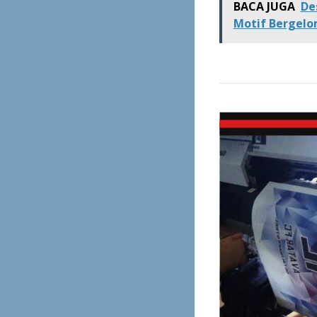
BACA JUGA
De
Motif Bergelo