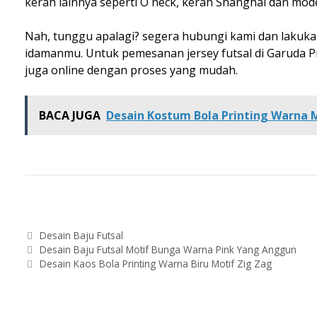
kerah lainnya seperti O neck, kerah Shanghai dan model
Nah, tunggu apalagi? segera hubungi kami dan lakuka
idamanmu. Untuk pemesanan jersey futsal di Garuda Pri
juga online dengan proses yang mudah.
BACA JUGA
Desain Kostum Bola Printing Warna 
Categories
Desain Baju Futsal
Post
Desain Baju Futsal Motif Bunga Warna Pink Yang Anggun
navigation
Desain Kaos Bola Printing Warna Biru Motif Zig Zag