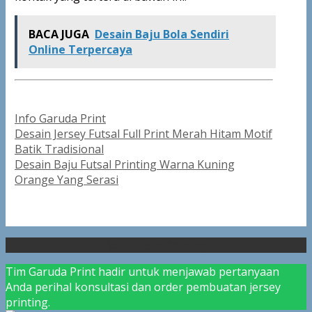
BACA JUGA
Desain Baju Bola Sendiri
Online Terpercaya
Categories
Info Garuda Print
Post
Desain Jersey Futsal Full Print Merah Hitam Motif
navigation
Batik Tradisional
Desain Baju Futsal Printing Warna Kuning
Orange Yang Serasi
Baju Futsal Printing
Tim Garuda Print hadir untuk menjawab pertanyaan
Anda perihal konsultasi dan order pembuatan jersey
printing.