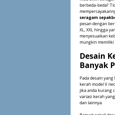
berbeda-beda? Tid
mempercayakannya
seragam sepakbo
pesan dengan berb
XL, XXL hingga ya
menyesuaikan keb
mungkin memiliki 
Desain K
Banyak P
Pada desain yang 
kerah model V nec
jika anda kurang
variasi kerah yang
dan lainnya.
Banyak sekali des