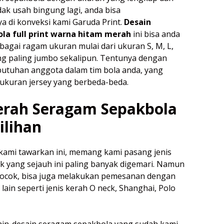
ak usah bingung lagi, anda bisa
 di konveksi kami Garuda Print.
Desain
la full print warna hitam merah
ini bisa anda
agai ragam ukuran mulai dari ukuran S, M, L,
ng paling jumbo sekalipun. Tentunya dengan
utuhan anggota dalam tim bola anda, yang
ukuran jersey yang berbeda-beda.
erah Seragam Sepakbola
ilihan
kami tawarkan ini, memang kami pasang jenis
k yang sejauh ini paling banyak digemari. Namun
 cocok, bisa juga melakukan pemesanan dengan
 lain seperti jenis kerah O neck, Shanghai, Polo
ain-desain seragam sepakbola yang sudah kami