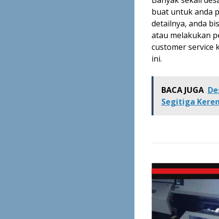
buat untuk anda p
detailnya, anda b
atau melakukan p
customer service 
ini.
BACA JUGA
De
Segitiga Kere