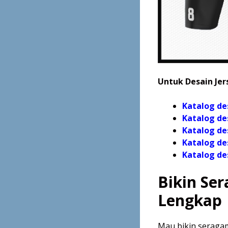
Untuk Desain Jers
Katalog de
Katalog de
Katalog de
Katalog de
Katalog
de
Bikin Se
Lengkap
Mau bikin seraga