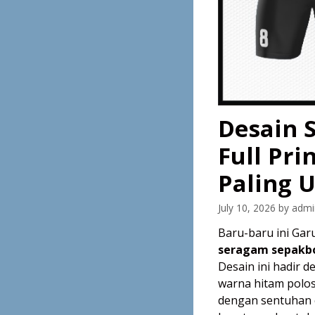
Desain 
Full Pr
Paling 
July 10, 2026
by
admi
Baru-baru ini Ga
seragam sepakbo
Desain ini hadir 
warna hitam polos
dengan sentuhan c