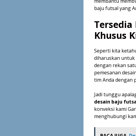
membantu membuat
baju futsal yang A
Tersedia 
Khusus K
Seperti kita keta
diharuskan untuk
dengan rekan satu
pemesanan desain
tim Anda dengan pi
Jadi tunggu apala
desain baju futs
konveksi kami Gar
menghubungi kami
BACA JUGA
De