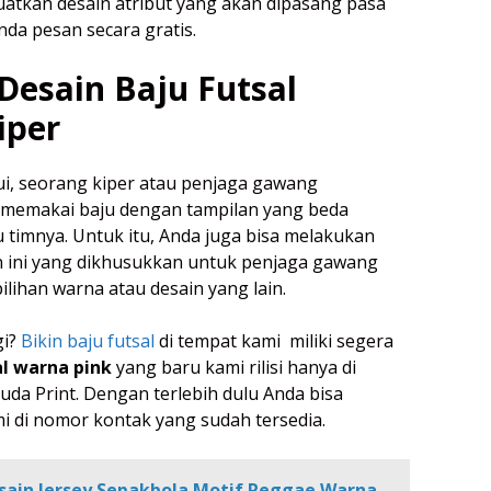
kan desain atribut yang akan dipasang pasa
nda pesan secara gratis.
Desain Baju Futsal
iper
hui, seorang kiper atau penjaga gawang
 memakai baju dengan tampilan yang beda
 timnya. Untuk itu, Anda juga bisa melakukan
 ini yang dikhusukkan untuk penjaga gawang
lihan warna atau desain yang lain.
gi?
Bikin baju futsal
di tempat kami miliki segera
al warna pink
yang baru kami rilisi hanya di
uda Print. Dengan terlebih dulu Anda bisa
 di nomor kontak yang sudah tersedia.
sain Jersey Sepakbola Motif Reggae Warna