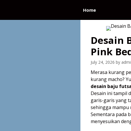
Skip
to
Home
content
Desain 
Pink Be
July 24, 2026
by
admi
Merasa kurang ped
kurang macho? Yu
desain baju futs
Desain ini tampil
garis-garis yang 
sehingga mampu m
Sementara pada ba
menyesuikan deng