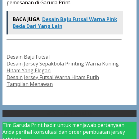
pemesanan di Garuda Print.
BACA JUGA
Desain Baju Futsal Warna Pink
Beda Dari Yang Lain
Categories
Desain Baju Futsal
Post
Desain Jersey Sepakbola Printing Warna Kuning
navigation
Hitam Yang Elegan
Desain Jersey Futsal Warna Hitam Putih
Tampilan Menawan
Baju Futsal Printing
Tim Garuda Print hadir untuk menjawab pertanyaan
Anda perihal konsultasi dan order pembuatan jersey
printing.