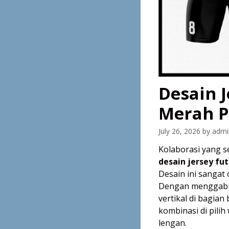
Desain 
Merah P
July 26, 2026
by
admi
Kolaborasi yang s
desain jersey fu
Desain ini sangat
Dengan menggabun
vertikal di bagi
kombinasi di pilih
lengan.