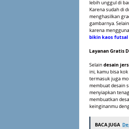
lebih unggul di b
Karena sudah di 
menghasilkan grada
gambarnya. Selain 
karena menggunaka
bikin kaos futsa
Layanan Gratis D
Selain
desain jer
ini, kamu bisa k
termasuk juga moti
membuat desain se
menyiapkan tenag
membuatkan desain
keinginanmu deng
BACA JUGA
De