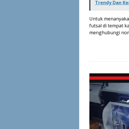
Trendy Dan Ke
Untuk menanyakan
futsal di tempat k
menghubungi nomo