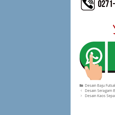
Categories
Desain Baju Futsa
Post
Desain Seragam Bo
navigation
Desain Kaos Sepa