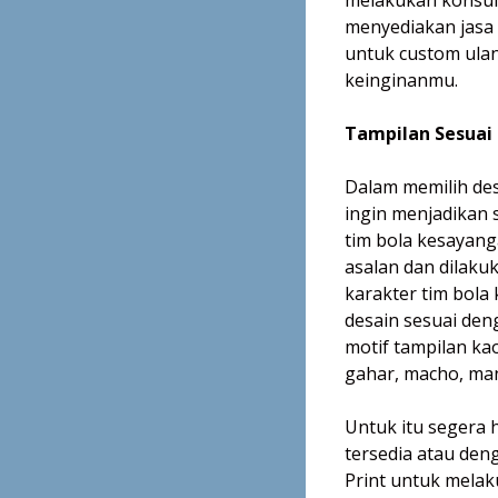
menyediakan jasa c
untuk custom ulan
keinginanmu.
Tampilan Sesuai
Dalam memilih desa
ingin menjadikan 
tim bola kesayang
asalan dan dilakuk
karakter tim bol
desain sesuai den
motif tampilan ka
gahar, macho, mani
Untuk itu segera 
tersedia atau den
Print untuk mela