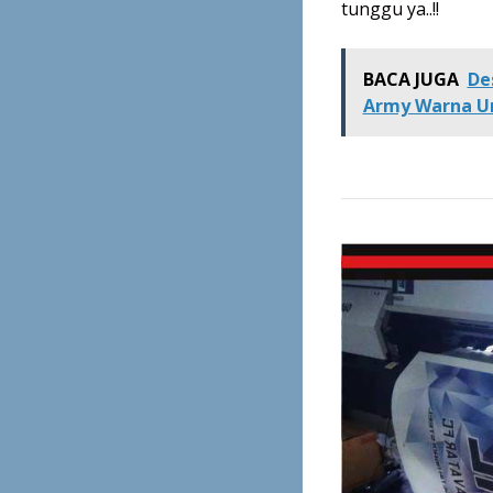
tunggu ya..!!
BACA JUGA
De
Army Warna U