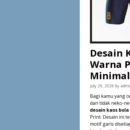
Desain K
Warna P
Minimal
July 29, 2026
by
admi
Bagi kamu yang c
dan tidak neko-n
desain kaos bola 
Print. Desain ini 
motif garis diset