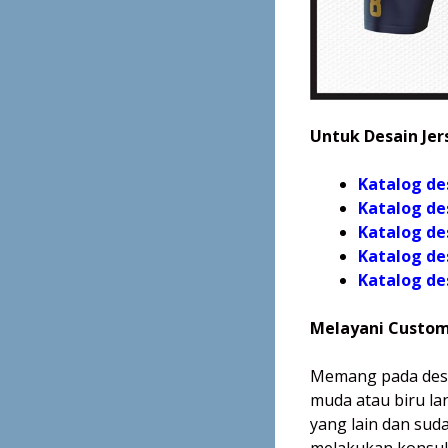
Untuk Desain Jers
Katalog de
Katalog de
Katalog de
Katalog de
Katalog
de
Melayani Custom
Memang pada desai
muda atau biru lan
yang lain dan sud
melakukan konsult