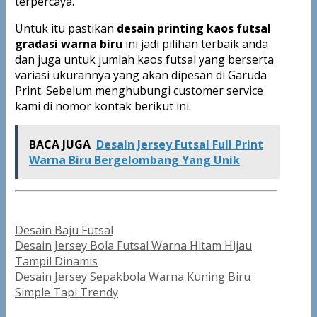
terpercaya.
Untuk itu pastikan
desain printing kaos futsal
gradasi warna biru
ini jadi pilihan terbaik anda
dan juga untuk jumlah kaos futsal yang berserta
variasi ukurannya yang akan dipesan di Garuda
Print. Sebelum menghubungi customer service
kami di nomor kontak berikut ini.
BACA JUGA
Desain Jersey Futsal Full Print
Warna Biru Bergelombang Yang Unik
Categories
Desain Baju Futsal
Post
Desain Jersey Bola Futsal Warna Hitam Hijau
navigation
Tampil Dinamis
Desain Jersey Sepakbola Warna Kuning Biru
Simple Tapi Trendy