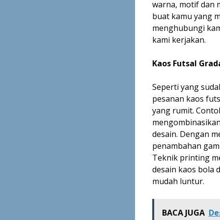
warna, motif dan 
buat kamu yang ma
menghubungi kami
kami kerjakan.
Kaos Futsal Grad
Seperti yang sudah
pesanan kaos futs
yang rumit. Conto
mengombinasikan 
desain. Dengan m
penambahan gamba
Teknik printing m
desain kaos bola 
mudah luntur.
BACA JUGA
De