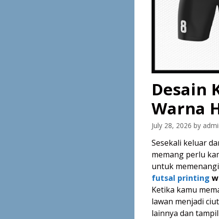
Desain K
Warna H
July 28, 2026
by
admi
Sesekali keluar da
memang perlu kamu
untuk memenangi 
futsal printing
wa
Ketika kamu memak
lawan menjadi ciut
lainnya dan tampi