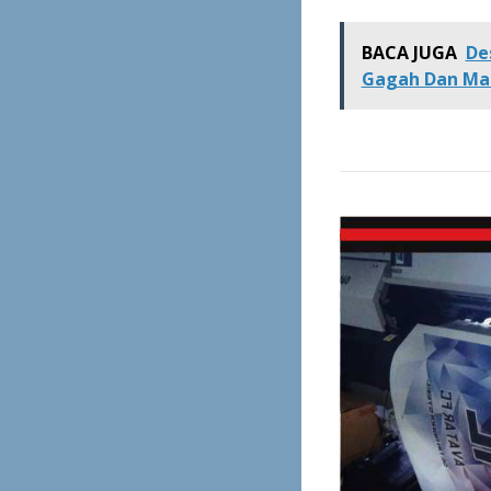
BACA JUGA
De
Gagah Dan Ma