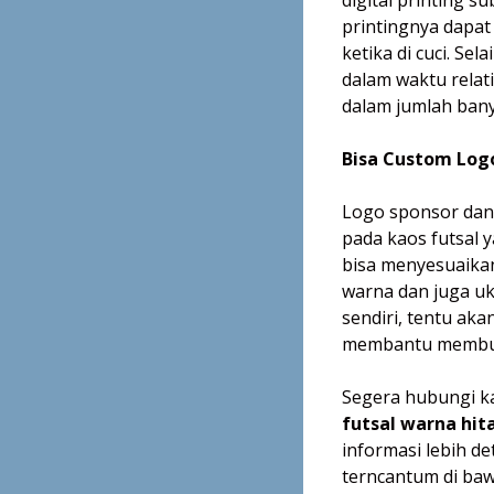
printingnya dapat
ketika di cuci. Se
dalam waktu relat
dalam jumlah bany
Bisa Custom Log
Logo sponsor dan 
pada kaos futsal 
bisa menyesuaika
warna dan juga uk
sendiri, tentu aka
membantu membua
Segera hubungi ka
futsal warna hit
informasi lebih de
terncantum di bawa