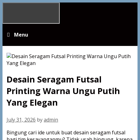
Skip
to
content
Menu
Desain Seragam Futsal
Printing Warna Ungu Putih
Yang Elegan
July 31, 2026
by
admin
Bingung cari ide untuk buat desain seragam futsal
bagi tim kesayanganmu? Tidak usah bingung, karena