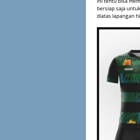
ini tentu bisa m
bersiap saja untu
diatas lapangan hi