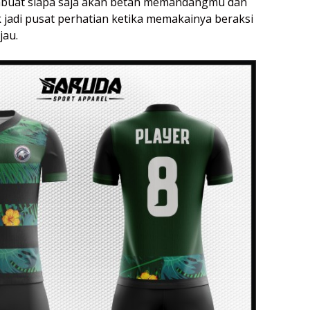
embuat siapa saja akan betah memandangmu dan
k jadi pusat perhatian ketika memakainya beraksi
jau.