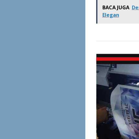
BACA JUGA
De
Elegan