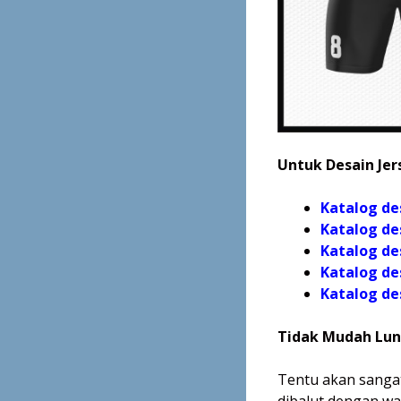
Untuk Desain Jers
Katalog de
Katalog de
Katalog de
Katalog de
Katalog
de
Tidak Mudah Lun
Tentu akan sangat
dibalut dengan wa