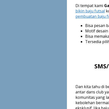
Di tempat kami
Ga
bikin baju futsal
ko
pembuatan baju fu
Bisa pesan b
Motif desain
Bisa memaka
Tersedia pil
SMS/
Dan kita tahu di 
antar dans club 
komunitas yang lai
kebolehan bermai
eksklusif. Jika ba