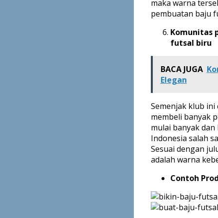
maka warna terseb
pembuatan baju fu
Komunitas 
futsal biru
BACA JUGA
Ko
Elegan
Semenjak klub ini
membeli banyak p
mulai banyak dan 
Indonesia salah sa
Sesuai dengan jul
adalah warna kebes
Contoh Prod