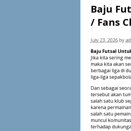
Baju Fu
/ Fans C
July 23, 2026
by
ad
Baju Futsal Untuk
Jika kita sering m
maka kita akan ser
berbagai liga di du
liga-liga sepakbola
Dan sebagai seor
tersebut akan tu
salah satu klub s
karena permainan
salah satu pemainn
muncul komunitas
terhadap dukungan