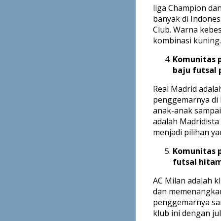
liga Champion da
banyak di Indones
Club. Warna kebes
kombinasi kuning.
Komunitas 
baju futsal 
Real Madrid adalah
penggemarnya di I
anak-anak sampai 
adalah Madridista
menjadi pilihan ya
Komunitas 
futsal hita
AC Milan adalah kl
dan memenangkan b
penggemarnya san
klub ini dengan j