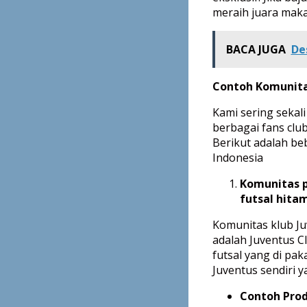
meraih juara mak
BACA JUGA
De
Contoh Komunitas
Kami sering sekal
berbagai fans clu
Berikut adalah be
Indonesia
Komunitas 
futsal hita
Komunitas klub Juv
adalah Juventus Cl
futsal yang di pa
Juventus sendiri y
Contoh Prod