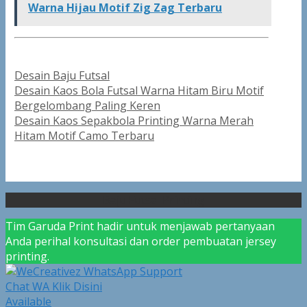
Warna Hijau Motif Zig Zag Terbaru
Categories
Desain Baju Futsal
Post
Desain Kaos Bola Futsal Warna Hitam Biru Motif
navigation
Bergelombang Paling Keren
Desain Kaos Sepakbola Printing Warna Merah
Hitam Motif Camo Terbaru
Baju Futsal Printing
Tim Garuda Print hadir untuk menjawab pertanyaan
Anda perihal konsultasi dan order pembuatan jersey
printing.
Chat WA Klik Disini
Available