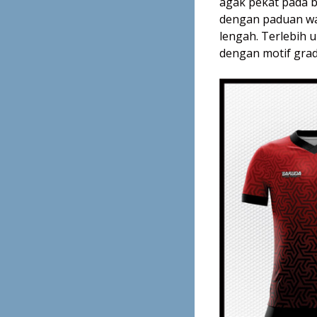
agak pekat pada ba
dengan paduan wa
lengah. Terlebih 
dengan motif grad