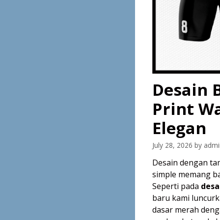
Desain B
Print W
Elegan
July 28, 2026
by
admi
Desain dengan ta
simple memang ban
Seperti pada
desa
baru kami luncurk
dasar merah denga