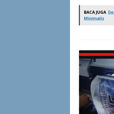
BACA JUGA
De
Minimalis