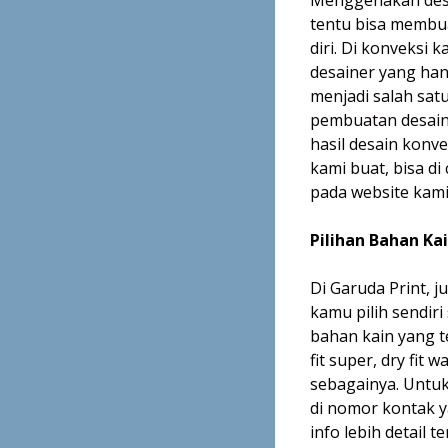
tentu bisa membu
diri. Di konveksi 
desainer yang han
menjadi salah sat
pembuatan desain-
hasil desain konve
kami buat, bisa di
pada website kami
Pilihan Bahan Ka
Di Garuda Print, 
kamu pilih sendir
bahan kain yang ter
fit super, dry fit w
sebagainya. Untuk
di nomor kontak y
info lebih detail 