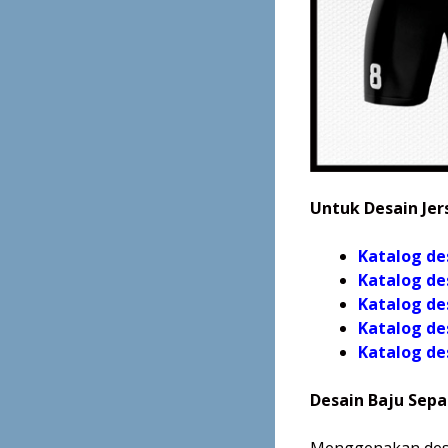
Untuk Desain Jers
Katalog de
Katalog de
Katalog de
Katalog de
Katalog
de
Desain Baju Sepa
Menggenakan desa